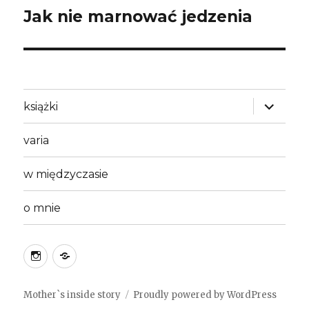
Jak nie marnować jedzenia
Next
post:
expand
książki
child
menu
varia
w międzyczasie
o mnie
instagram
Spis
treści
Mother`s inside story
Proudly powered by WordPress