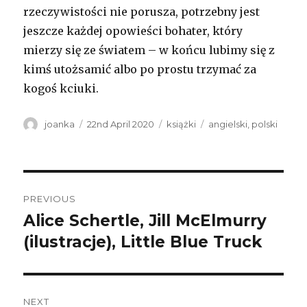
rzeczywistości nie porusza, potrzebny jest
jeszcze każdej opowieści bohater, który
mierzy się ze światem – w końcu lubimy się z
kimś utożsamić albo po prostu trzymać za
kogoś kciuki.
Author
Posted
Categories
Tags
joanka
22nd April 2020
książki
angielski
,
polski
on
Post
PREVIOUS
navigation
Alice Schertle, Jill McElmurry
Previous
post:
(ilustracje), Little Blue Truck
NEXT